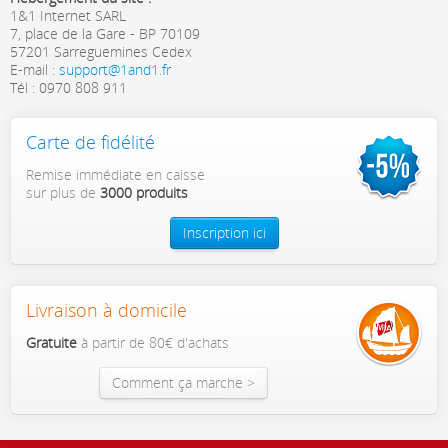
1&1 Internet SARL
7, place de la Gare - BP 70109
57201 Sarreguemines Cedex
E-mail :
support@1and1.fr
Tél : 0970 808 911
Carte de fidélité
Remise immédiate en caisse
sur plus de
3000 produits
Inscription ici
Livraison à domicile
Gratuite
à partir de 80€ d'achats
Comment ça marche >