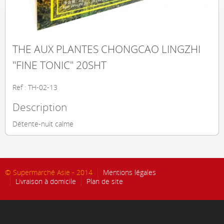
THE AUX PLANTES CHONGCAO LINGZHI
"FINE TONIC" 20SHT
Ref : TH-02-13
Description
Détente-nuit calme
© Supermarché Asie - 2014
Mentions légales
Livraison à domicile
Plan de site