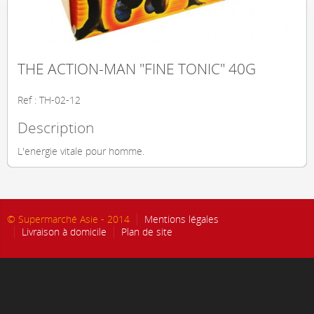
THE ACTION-MAN "FINE TONIC" 40G
Ref : TH-02-12
Description
L'energie vitale pour homme.
© Supermarché Asie - 2014
Mentions légales
Livraison à domicile
Plan de site