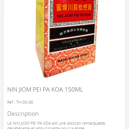
NIN JIOM PEI PA KOA 150ML
Ref : TH-03-06
Description
Le NIN JIOM PEI PA KOA est une boisson remarquable,
désaltérante et adoucissante pour la gorge.