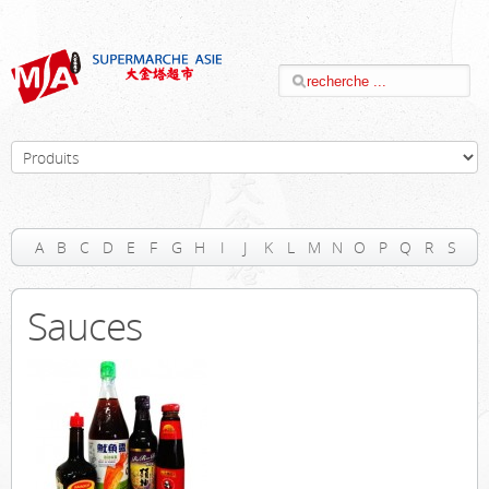
A
B
C
D
E
F
G
H
I
J
K
L
M
N
O
P
Q
R
S
T
U
V
W
X
Y
Z
#
Sauces